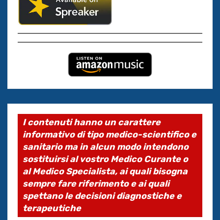
I contenuti hanno un carattere
informativo di tipo medico-scientifico e
sanitario ma in alcun modo intendono
sostituirsi al vostro Medico Curante o
al Medico Specialista, ai quali bisogna
sempre fare riferimento e ai quali
spettano le decisioni diagnostiche e
terapeutiche