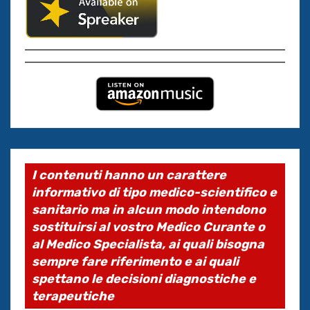
I contenuti hanno un carattere
informativo di tipo medico-scientifico e
sanitario ma in alcun modo intendono
sostituirsi al vostro Medico Curante o
al Medico Specialista, ai quali bisogna
sempre fare riferimento e ai quali
spettano le decisioni diagnostiche e
terapeutiche