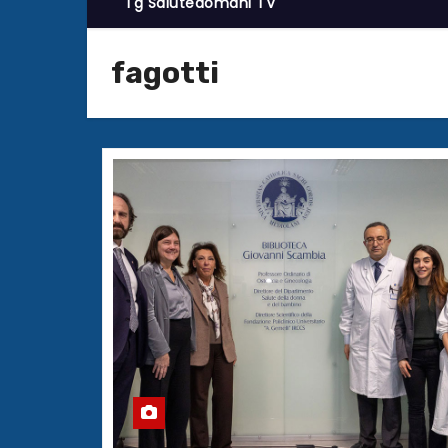
Tg Salutedomani TV
fagotti