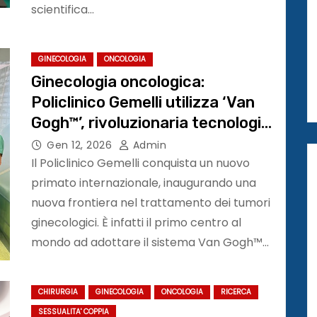
scientifica…
GINECOLOGIA
ONCOLOGIA
Ginecologia oncologica:
Policlinico Gemelli utilizza ‘Van
Gogh™’, rivoluzionaria tecnologia
di imaging intraoperatorio. E’
Gen 12, 2026
Admin
primo al mondo
Il Policlinico Gemelli conquista un nuovo
primato internazionale, inaugurando una
nuova frontiera nel trattamento dei tumori
ginecologici. È infatti il primo centro al
mondo ad adottare il sistema Van Gogh™…
CHIRURGIA
GINECOLOGIA
ONCOLOGIA
RICERCA
SESSUALITA' COPPIA