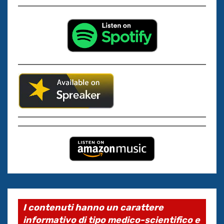
I contenuti hanno un carattere
informativo di tipo medico-scientifico e