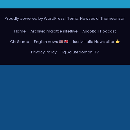
Proudly powered by WordPress
|
Tema: Newses di
Themeansar
.
Home
Archivio malattie infettive
Ascolta il Podcast
Chi Siamo
English news
Iscriviti alla Newsletter
Privacy Policy
Tg Salutedomani TV