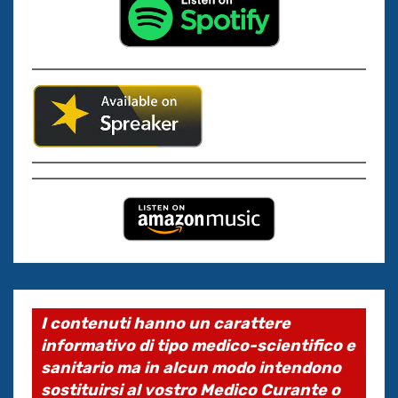
I contenuti hanno un carattere
informativo di tipo medico-scientifico e
sanitario ma in alcun modo intendono
sostituirsi al vostro Medico Curante o