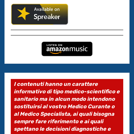
I contenuti hanno un carattere
informativo di tipo medico-scientifico e
sanitario ma in alcun modo intendono
sostituirsi al vostro Medico Curante o
al Medico Specialista, ai quali bisogna
sempre fare riferimento e ai quali
spettano le decisioni diagnostiche e