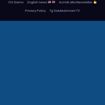
Chi Siamo
English news
Iscriviti alla Newsletter
Privacy Policy
Tg Salutedomani TV