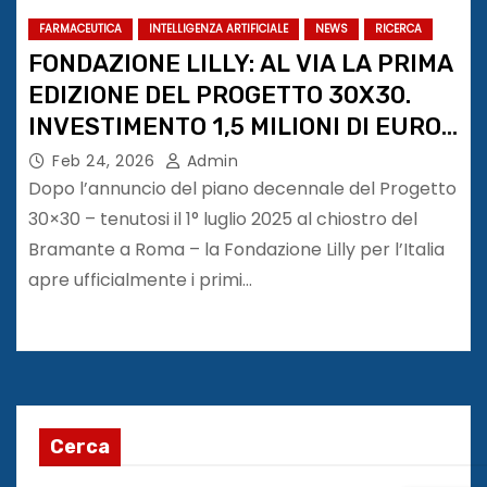
FARMACEUTICA
INTELLIGENZA ARTIFICIALE
NEWS
RICERCA
FONDAZIONE LILLY: AL VIA LA PRIMA
EDIZIONE DEL PROGETTO 30X30.
INVESTIMENTO 1,5 MILIONI DI EURO
NEI PROSSIMI 10 ANNI PER IL
Feb 24, 2026
Admin
FUTURO DELLA SANITÀ
Dopo l’annuncio del piano decennale del Progetto
30×30 – tenutosi il 1° luglio 2025 al chiostro del
Bramante a Roma – la Fondazione Lilly per l’Italia
apre ufficialmente i primi…
Cerca