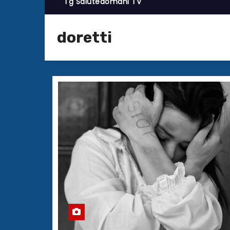
Tg Salutedomani TV
doretti