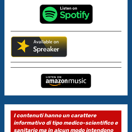
I contenuti hanno un carattere
informativo di tipo medico-scientifico e
sanitario ma in alcun modo intendono