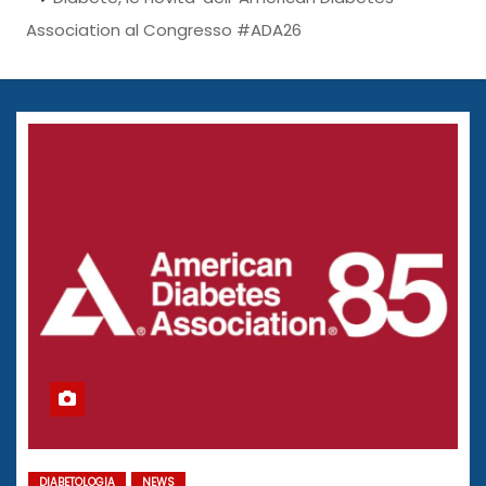
Association al Congresso #ADA26
DIABETOLOGIA
NEWS