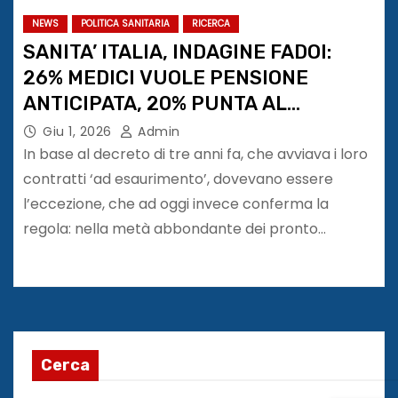
NEWS
POLITICA SANITARIA
RICERCA
SANITA’ ITALIA, INDAGINE FADOI:
26% MEDICI VUOLE PENSIONE
ANTICIPATA, 20% PUNTA AL
PRIVATO, 10% SOGNA ESTERO
Giu 1, 2026
Admin
In base al decreto di tre anni fa, che avviava i loro
contratti ‘ad esaurimento’, dovevano essere
l’eccezione, che ad oggi invece conferma la
regola: nella metà abbondante dei pronto…
Cerca