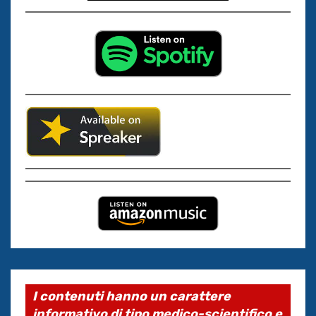
I contenuti hanno un carattere
informativo di tipo medico-scientifico e