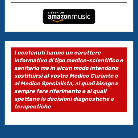
I contenuti hanno un carattere
informativo di tipo medico-scientifico e
sanitario ma in alcun modo intendono
sostituirsi al vostro Medico Curante o
al Medico Specialista, ai quali bisogna
sempre fare riferimento e ai quali
spettano le decisioni diagnostiche e
terapeutiche