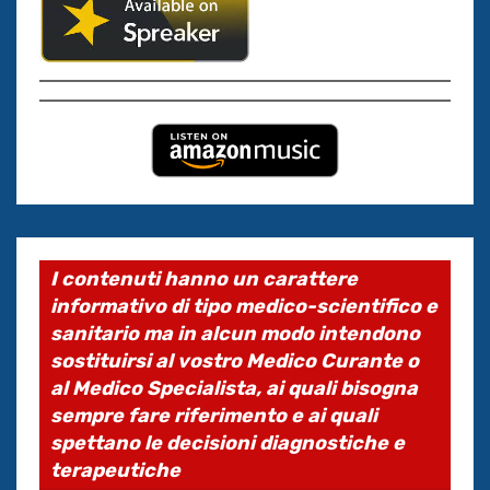
I contenuti hanno un carattere
informativo di tipo medico-scientifico e
sanitario ma in alcun modo intendono
sostituirsi al vostro Medico Curante o
al Medico Specialista, ai quali bisogna
sempre fare riferimento e ai quali
spettano le decisioni diagnostiche e
terapeutiche