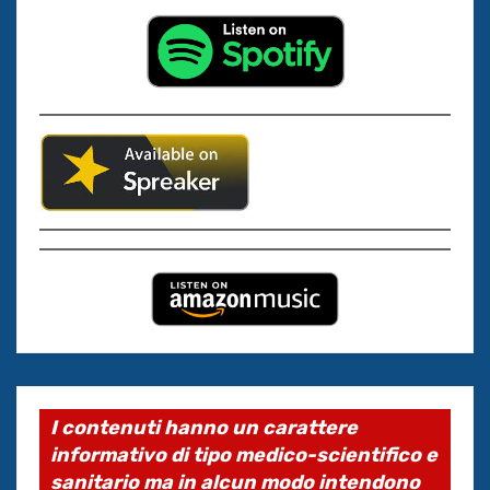
I contenuti hanno un carattere
informativo di tipo medico-scientifico e
sanitario ma in alcun modo intendono