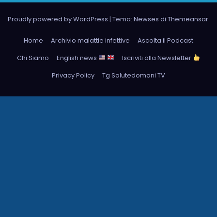
Proudly powered by WordPress
|
Tema: Newses di
Themeansar
.
Home
Archivio malattie infettive
Ascolta il Podcast
Chi Siamo
English news
Iscriviti alla Newsletter
Privacy Policy
Tg Salutedomani TV