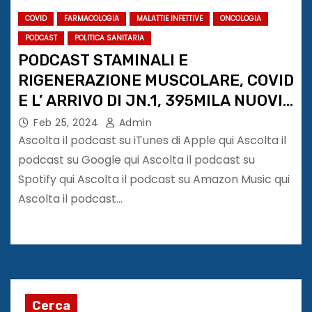
COVID
FARMACOLOGIA
MALATTIE INFETTIVE
ONCOLOGIA
PODCAST
POLITICA SANITARIA
PODCAST STAMINALI E
RIGENERAZIONE MUSCOLARE, COVID
E L’ ARRIVO DI JN.1, 395MILA NUOVI
CASI DI TUMORE IN ITALIA
Feb 25, 2024
Admin
Ascolta il podcast su iTunes di Apple qui Ascolta il
podcast su Google qui Ascolta il podcast su
Spotify qui Ascolta il podcast su Amazon Music qui
Ascolta il podcast…
Cerca