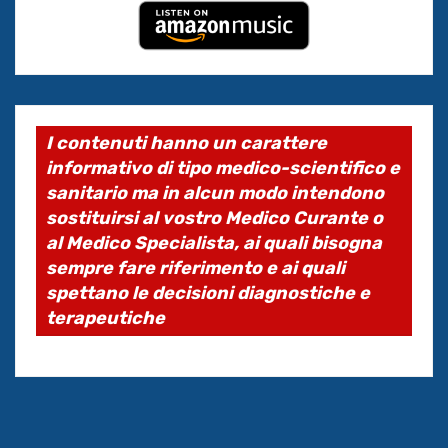
I contenuti hanno un carattere
informativo di tipo medico-scientifico e
sanitario ma in alcun modo intendono
sostituirsi al vostro Medico Curante o
al Medico Specialista, ai quali bisogna
sempre fare riferimento e ai quali
spettano le decisioni diagnostiche e
terapeutiche