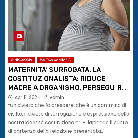
GINECOLOGIA
POLITICA SANITARIA
MATERNITA’ SURROGATA. LA
COSTITUZIONALISTA: RIDUCE
MADRE A ORGANISMO, PERSEGUIRE
COMMITTENTI
Apr 11, 2024
Admin
“Un divieto che fa crescere, che è un cammino di
civiltà: il divieto di surrogazione è espressione della
nostra identità costituzionale”. E’ lapidario il punto
di partenza della relazione presentata…