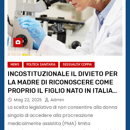
NEWS
POLITICA SANITARIA
SESSUALITA' COPPIA
INCOSTITUZIONALE IL DIVIETO PER
LA MADRE DI RICONOSCERE COME
PROPRIO IL FIGLIO NATO IN ITALIA
DA PMA PRATICATA ALL’ESTERO
Mag 22, 2025
Admin
La scelta legislativa di non consentire alla donna
singola di accedere alla procreazione
medicalmente assistita (PMA) limita