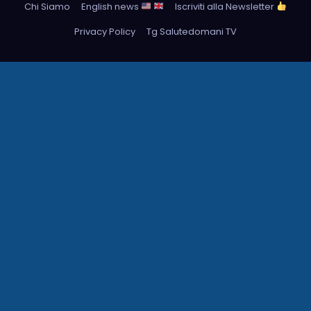
Chi Siamo
English news
Iscriviti alla Newsletter
Privacy Policy
Tg Salutedomani TV