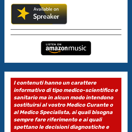
I contenuti hanno un carattere
informativo di tipo medico-scientifico e
sanitario ma in alcun modo intendono
sostituirsi al vostro Medico Curante o
al Medico Specialista, ai quali bisogna
sempre fare riferimento e ai quali
spettano le decisioni diagnostiche e