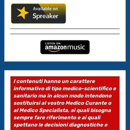
I contenuti hanno un carattere
informativo di tipo medico-scientifico e
sanitario ma in alcun modo intendono
sostituirsi al vostro Medico Curante o
al Medico Specialista, ai quali bisogna
sempre fare riferimento e ai quali
spettano le decisioni diagnostiche e