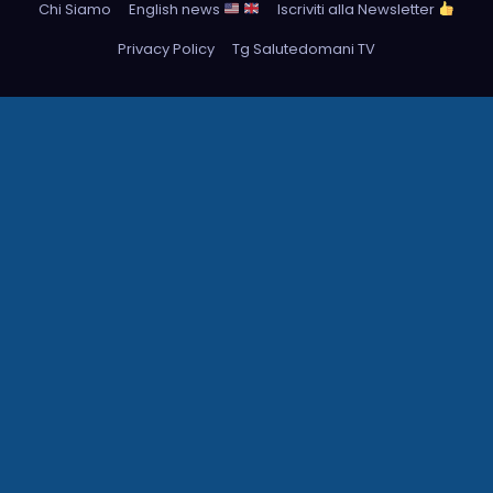
Chi Siamo
English news
Iscriviti alla Newsletter
Privacy Policy
Tg Salutedomani TV