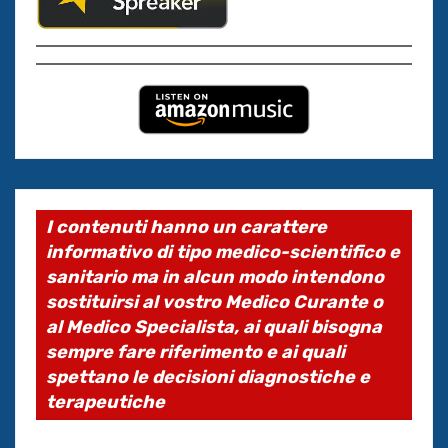
I contenuti hanno un carattere
informativo di tipo medico-scientifico e
sanitario ma in alcun modo intendono
sostituirsi al vostro Medico Curante o
al Medico Specialista, ai quali bisogna
sempre fare riferimento e ai quali
spettano le decisioni diagnostiche e
terapeutiche