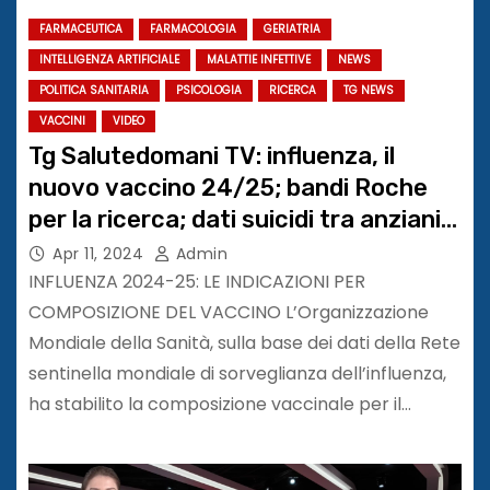
FARMACEUTICA
FARMACOLOGIA
GERIATRIA
INTELLIGENZA ARTIFICIALE
MALATTIE INFETTIVE
NEWS
POLITICA SANITARIA
PSICOLOGIA
RICERCA
TG NEWS
VACCINI
VIDEO
Tg Salutedomani TV: influenza, il
nuovo vaccino 24/25; bandi Roche
per la ricerca; dati suicidi tra anziani
in Italia
Apr 11, 2024
Admin
INFLUENZA 2024-25: LE INDICAZIONI PER
COMPOSIZIONE DEL VACCINO L’Organizzazione
Mondiale della Sanità, sulla base dei dati della Rete
sentinella mondiale di sorveglianza dell’influenza,
ha stabilito la composizione vaccinale per il…