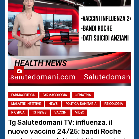
FARMACEUTICA
FARMACOLOGIA
GERIATRIA
MALATTIE INFETTIVE
NEWS
POLITICA SANITARIA
PSICOLOGIA
RICERCA
TG NEWS
VACCINI
VIDEO
Tg Salutedomani TV: influenza, il
nuovo vaccino 24/25; bandi Roche