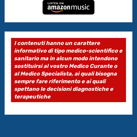
I contenuti hanno un carattere
informativo di tipo medico-scientifico e
sanitario ma in alcun modo intendono
sostituirsi al vostro Medico Curante o
al Medico Specialista, ai quali bisogna
sempre fare riferimento e ai quali
spettano le decisioni diagnostiche e
terapeutiche