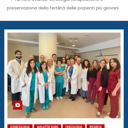
preservazione della fertilità delle pazienti più giovani
GINECOLOGIA
MALATTIE RARE
ONCOLOGIA
RICERCA