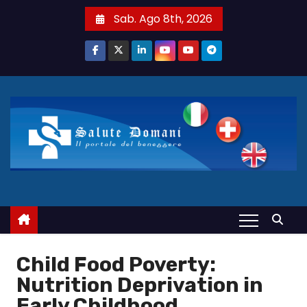
S
Sab. Ago 8th, 2026
a
l
t
a
a
l
c
o
n
t
e
n
u
Child Food Poverty:
t
Nutrition Deprivation in
o
Early Childhood