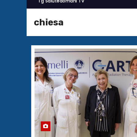
Tg Salutedomani TV
chiesa