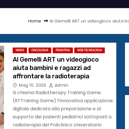
Home
Al Gemelli ART un videogioco aiuta b
NEWS
ONCOLOGIA
PEDIATRIA
WEB TECNOLOGIA
Al Gemelli ART un videogioco
aiuta bambini e ragazzi ad
affrontare la radioterapia
Mag 10, 2026
Admin
Si chiama Radiotherapy Training Game
(RTTraining Game) l’innovativa applicazione
digitale dedicata alla preparazione e al
supporto dei pazienti pediatrici sottoposti a
radioterapia del Policlinico Universitario