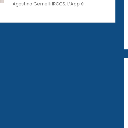
Agostino Gemelli IRCCS. L’App è…