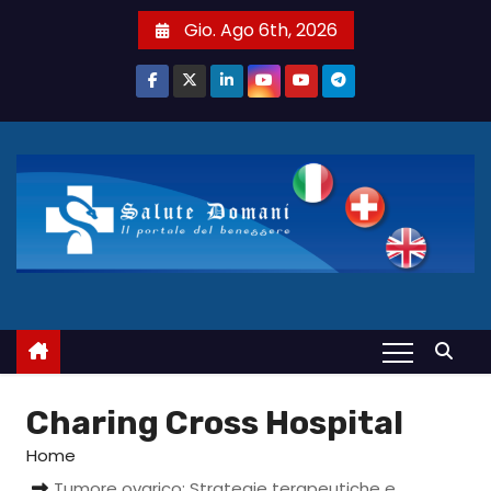
S
Gio. Ago 6th, 2026
a
l
t
a
a
l
c
o
n
t
e
n
u
Charing Cross Hospital
t
Home
o
Tumore ovarico: Strategie terapeutiche e