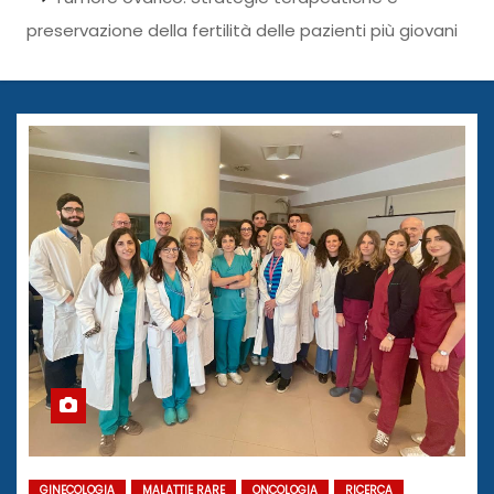
preservazione della fertilità delle pazienti più giovani
GINECOLOGIA
MALATTIE RARE
ONCOLOGIA
RICERCA