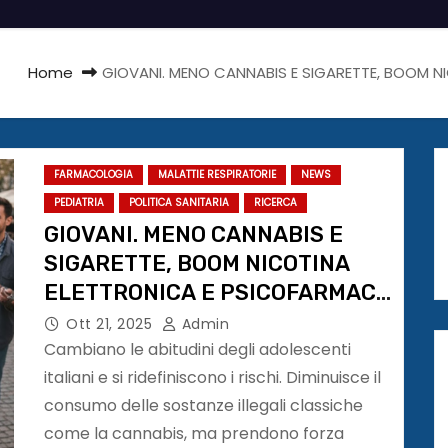
Home
GIOVANI. MENO CANNABIS E SIGARETTE, BOOM NI
FARMACOLOGIA
MALATTIE RESPIRATORIE
NEWS
PEDIATRIA
POLITICA SANITARIA
RICERCA
GIOVANI. MENO CANNABIS E
SIGARETTE, BOOM NICOTINA
ELETTRONICA E PSICOFARMACI
IN ITALIA
Ott 21, 2025
Admin
Cambiano le abitudini degli adolescenti
italiani e si ridefiniscono i rischi. Diminuisce il
consumo delle sostanze illegali classiche
come la cannabis, ma prendono forza