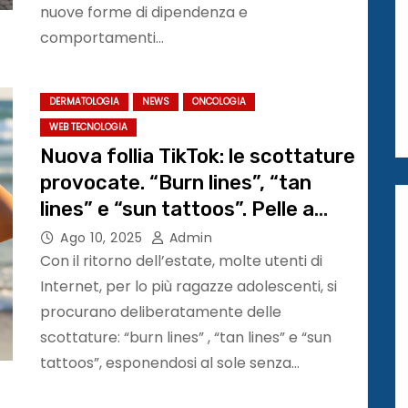
nuove forme di dipendenza e
comportamenti…
DERMATOLOGIA
NEWS
ONCOLOGIA
WEB TECNOLOGIA
Nuova follia TikTok: le scottature
provocate. “Burn lines”, “tan
lines” e “sun tattoos”. Pelle a
rischio melanoma
Ago 10, 2025
Admin
Con il ritorno dell’estate, molte utenti di
Internet, per lo più ragazze adolescenti, si
procurano deliberatamente delle
scottature: “burn lines” , “tan lines” e “sun
tattoos”, esponendosi al sole senza…