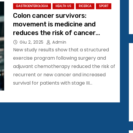
GASTROENTEROLOGIA
HEALTH US
RICERCA
SPORT
Colon cancer survivors:
movement is medicine and
reduces the risk of cancer
recurrence and death #ASCO25
Giu 2, 2025
Admin
New study results show that a structured
exercise program following surgery and
adjuvant chemotherapy reduced the risk of
recurrent or new cancer and increased
survival for patients with stage III…