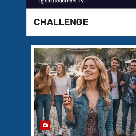
Tg Salutedomani TV
CHALLENGE