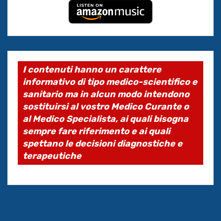
I contenuti hanno un carattere
informativo di tipo medico-scientifico e
sanitario ma in alcun modo intendono
sostituirsi al vostro Medico Curante o
al Medico Specialista, ai quali bisogna
sempre fare riferimento e ai quali
spettano le decisioni diagnostiche e
terapeutiche