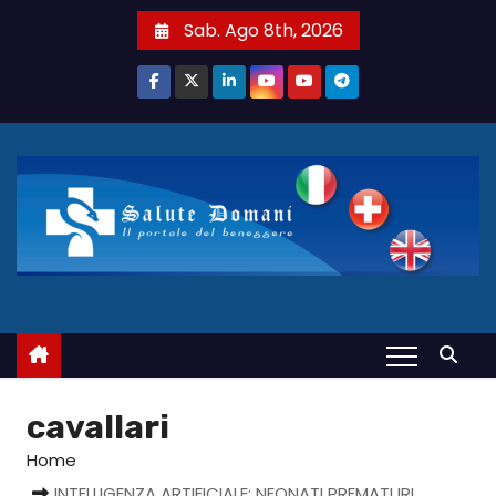
S
Sab. Ago 8th, 2026
a
l
t
a
a
l
c
o
n
t
e
n
u
cavallari
t
Home
o
INTELLIGENZA ARTIFICIALE: NEONATI PREMATURI,