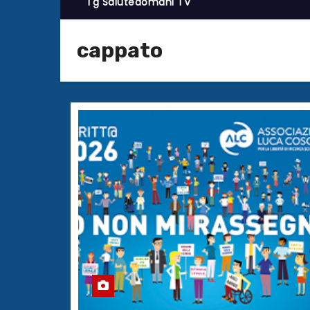
Tg Salutedomani TV
cappato