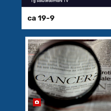
Tg Salutedomani TV
ca 19-9