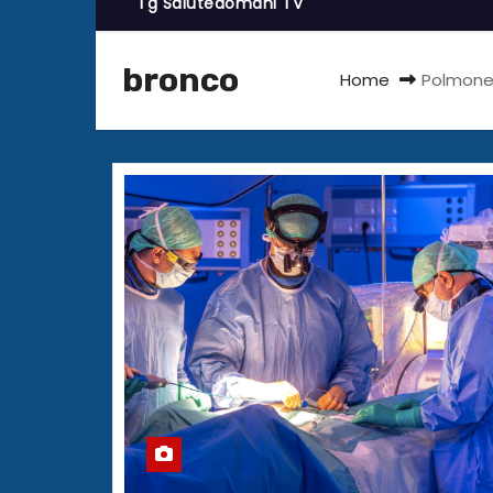
Tg Salutedomani TV
bronco
Home
Polmone,