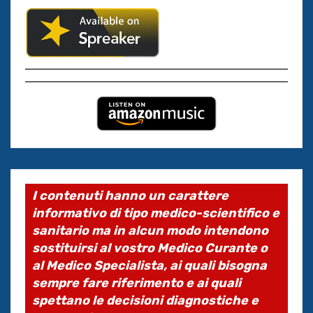
I contenuti hanno un carattere
informativo di tipo medico-scientifico e
sanitario ma in alcun modo intendono
sostituirsi al vostro Medico Curante o
al Medico Specialista, ai quali bisogna
sempre fare riferimento e ai quali
spettano le decisioni diagnostiche e