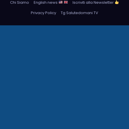
Chi Siamo
English news
Iscriviti alla Newsletter
Privacy Policy
Tg Salutedomani TV