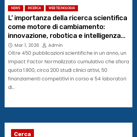
NEWS
RICERCA
WEB TECNOLOGIA
L’ importanza della ricerca scientifica
come motore di cambiamento:
innovazione, robotica e intelligenza
artificiale. Maugeri Research Day
Mar 1, 2026
Admin
2026
Oltre 450 pubblicazioni scientifiche in un anno, un
Impact Factor Normalizzato cumulativo che sfiora
quota 1.900, circa 200 studi clinici attivi, 50
finanziamenti competitivi in corso e 54 laboratori
di…
Cerca