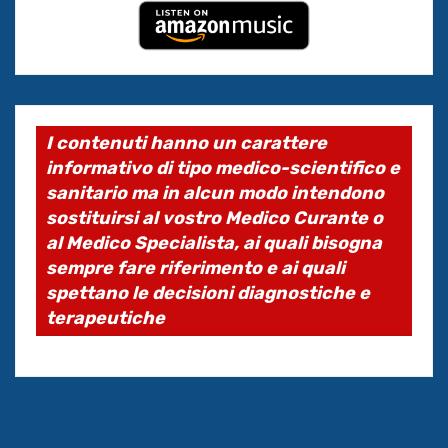
I contenuti hanno un carattere
informativo di tipo medico-scientifico e
sanitario ma in alcun modo intendono
sostituirsi al vostro Medico Curante o
al Medico Specialista, ai quali bisogna
sempre fare riferimento e ai quali
spettano le decisioni diagnostiche e
terapeutiche