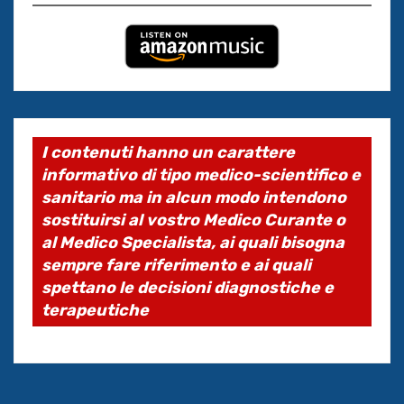
I contenuti hanno un carattere
informativo di tipo medico-scientifico e
sanitario ma in alcun modo intendono
sostituirsi al vostro Medico Curante o
al Medico Specialista, ai quali bisogna
sempre fare riferimento e ai quali
spettano le decisioni diagnostiche e
terapeutiche