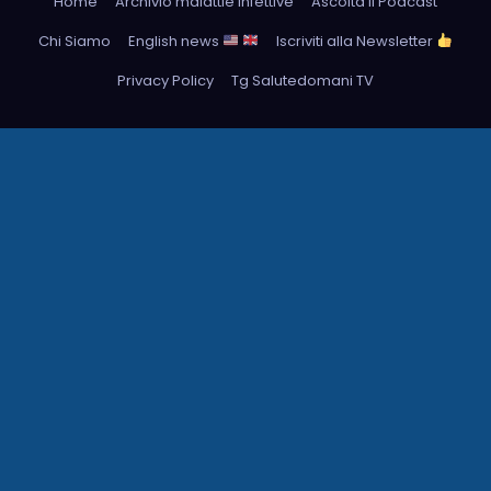
Home
Archivio malattie infettive
Ascolta il Podcast
Chi Siamo
English news
Iscriviti alla Newsletter
Privacy Policy
Tg Salutedomani TV