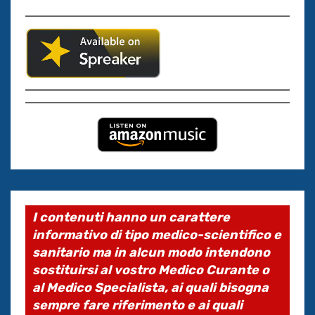
I contenuti hanno un carattere
informativo di tipo medico-scientifico e
sanitario ma in alcun modo intendono
sostituirsi al vostro Medico Curante o
al Medico Specialista, ai quali bisogna
sempre fare riferimento e ai quali