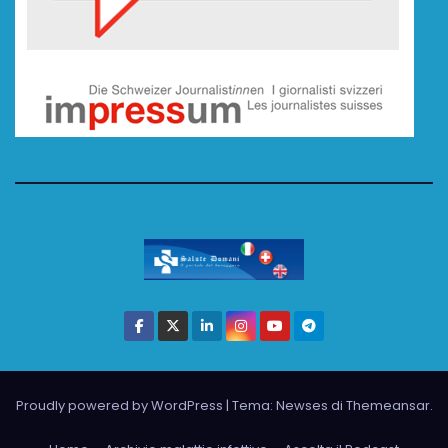
Proudly powered by WordPress
|
Tema: Newses di
Themeansar
.