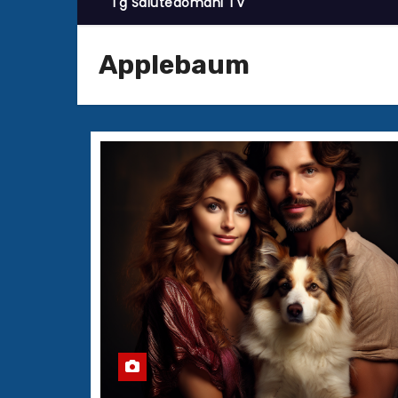
Tg Salutedomani TV
Applebaum