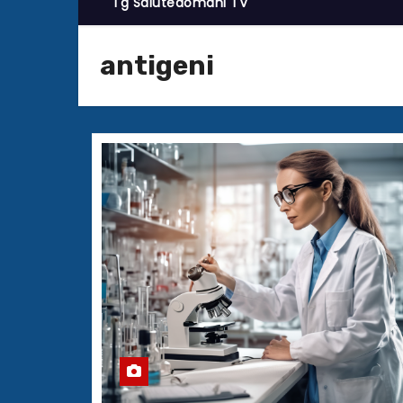
Tg Salutedomani TV
antigeni