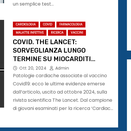
un semplice test…
CARDIOLOGIA
COVID
FARMACOLOGIA
MALATTIE INFETTIVE
RICERCA
VACCINI
COVID. THE LANCET:
SORVEGLIANZA LUNGO
TERMINE SU MIOCARDITI
ASSOCIATE A VACCINO
Ott 20, 2024
Admin
Patologie cardiache associate al vaccino
Covid19: ecco le ultime evidenze emerse
dall’articolo, uscito ad ottobre 2024, sulla
rivista scientifica The Lancet. Dal campione
di giovani esaminati per la ricerca ‘Cardiac…