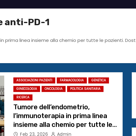
e anti-PD-1
in prima linea insieme alla chemio per tutte le pazienti. D
ASSOCIAZIONI PAZIENTI
FARMACOLOGIA
GENETICA
GINECOLOGIA
ONCOLOGIA
POLITICA SANITARIA
RICERCA
Tumore dell’endometrio,
l’immunoterapia in prima linea
insieme alla chemio per tutte le
pazienti. Dostarlimab approvato
Feb 23, 2026
Admin