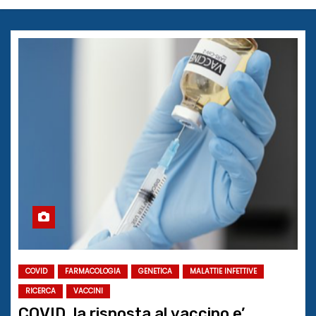
COVID
FARMACOLOGIA
GENETICA
MALATTIE INFETTIVE
RICERCA
VACCINI
COVID, la risposta al vaccino e’