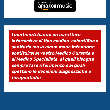
I contenuti hanno un carattere
informativo di tipo medico-scientifico e
sanitario ma in alcun modo intendono
sostituirsi al vostro Medico Curante o
al Medico Specialista, ai quali bisogna
sempre fare riferimento e ai quali
spettano le decisioni diagnostiche e
terapeutiche