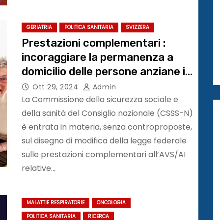
GERIATRIA
POLITICA SANITARIA
SVIZZERA
Prestazioni complementari :
incoraggiare la permanenza a
domicilio delle persone anziane in
Svizzera
Ott 29, 2024
Admin
La Commissione della sicurezza sociale e
della sanità del Consiglio nazionale (CSSS-N)
è entrata in materia, senza controproposte,
sul disegno di modifica della legge federale
sulle prestazioni complementari all’AVS/AI
relative…
MALATTIE RESPIRATORIE
ONCOLOGIA
POLITICA SANITARIA
RICERCA