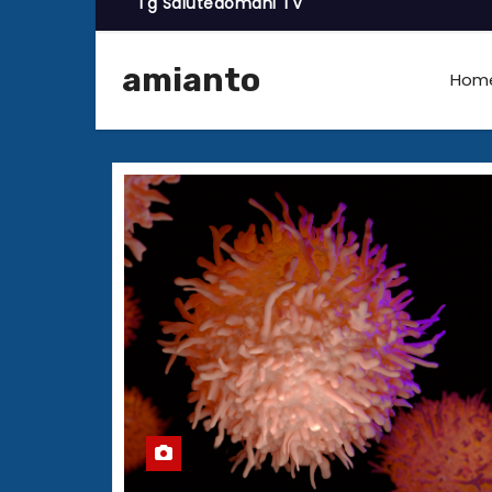
Tg Salutedomani TV
amianto
Hom