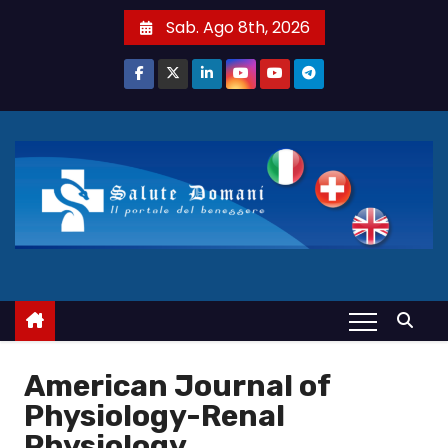
S
Sab. Ago 8th, 2026
a
l
t
a
a
l
c
o
n
t
e
n
u
American Journal of
t
Physiology-Renal
o
Physiology