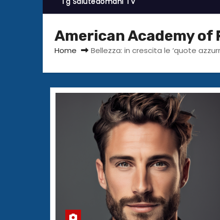
Tg Salutedomani TV
American Academy of F
Home
Bellezza: in crescita le ‘quote azz