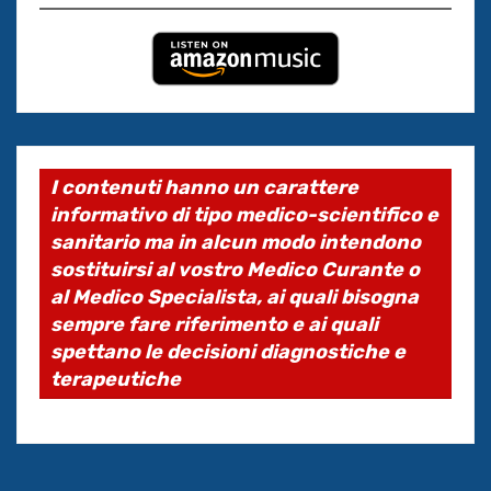
I contenuti hanno un carattere
informativo di tipo medico-scientifico e
sanitario ma in alcun modo intendono
sostituirsi al vostro Medico Curante o
al Medico Specialista, ai quali bisogna
sempre fare riferimento e ai quali
spettano le decisioni diagnostiche e
terapeutiche