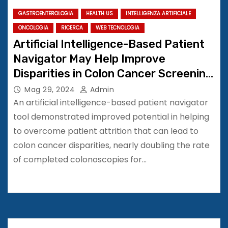
GASTROENTEROLOGIA
HEALTH US
INTELLIGENZA ARTIFICIALE
ONCOLOGIA
RICERCA
WEB TECNOLOGIA
Artificial Intelligence-Based Patient
Navigator May Help Improve
Disparities in Colon Cancer Screening
#ASCO24
Mag 29, 2024
Admin
An artificial intelligence-based patient navigator
tool demonstrated improved potential in helping
to overcome patient attrition that can lead to
colon cancer disparities, nearly doubling the rate
of completed colonoscopies for…