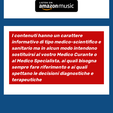
I contenuti hanno un carattere
informativo di tipo medico-scientifico e
sanitario ma in alcun modo intendono
sostituirsi al vostro Medico Curante o
al Medico Specialista, ai quali bisogna
sempre fare riferimento e ai quali
spettano le decisioni diagnostiche e
terapeutiche