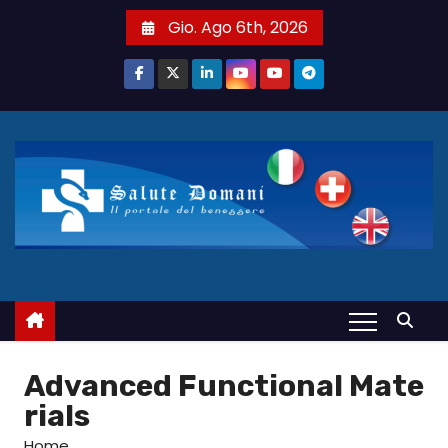
S
Gio. Ago 6th, 2026
a
l
t
a
a
l
c
o
n
t
e
n
u
Advanced Functional Mate
t
rials
o
Home