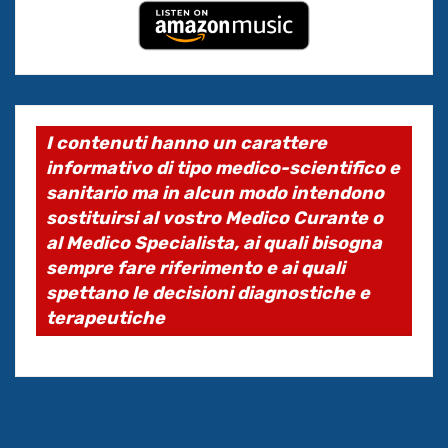
I contenuti hanno un carattere
informativo di tipo medico-scientifico e
sanitario ma in alcun modo intendono
sostituirsi al vostro Medico Curante o
al Medico Specialista, ai quali bisogna
sempre fare riferimento e ai quali
spettano le decisioni diagnostiche e
terapeutiche