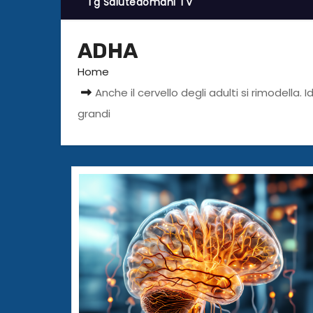
Tg Salutedomani TV
ADHA
Home
Anche il cervello degli adulti si rimodella
grandi