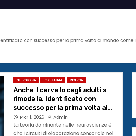
. Identificato con successo per la prima volta al mondo come 
NEUROLOGIA
PSICHIATRIA
RICERCA
Anche il cervello degli adulti si
rimodella. Identificato con
successo per la prima volta al
mondo come il “checkpoint
Mar 1, 2026
Admin
sensoriale” si aggiorna da grandi
La teoria dominante nelle neuroscienze è
che i circuiti di elaborazione sensoriale nel