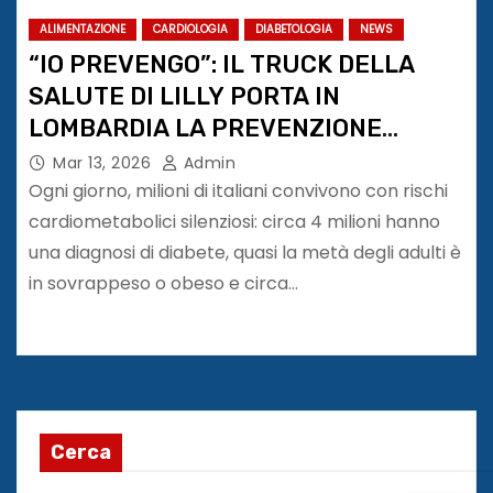
ALIMENTAZIONE
CARDIOLOGIA
DIABETOLOGIA
NEWS
“IO PREVENGO”: IL TRUCK DELLA
SALUTE DI LILLY PORTA IN
LOMBARDIA LA PREVENZIONE
CARDIOMETABOLICA NELLE PIAZZE
Mar 13, 2026
Admin
Ogni giorno, milioni di italiani convivono con rischi
cardiometabolici silenziosi: circa 4 milioni hanno
una diagnosi di diabete, quasi la metà degli adulti è
in sovrappeso o obeso e circa…
Cerca