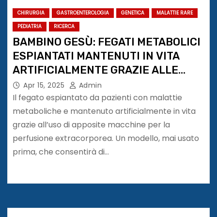
CHIRURGIA
GASTROENTEROLOGIA
GENETICA
MALATTIE RARE
PEDIATRIA
RICERCA
BAMBINO GESÙ: FEGATI METABOLICI
ESPIANTATI MANTENUTI IN VITA
ARTIFICIALMENTE GRAZIE ALLE
MACCHINE DI PERFUSIONE
Apr 15, 2025
Admin
Il fegato espiantato da pazienti con malattie
metaboliche e mantenuto artificialmente in vita
grazie all’uso di apposite macchine per la
perfusione extracorporea. Un modello, mai usato
prima, che consentirà di…