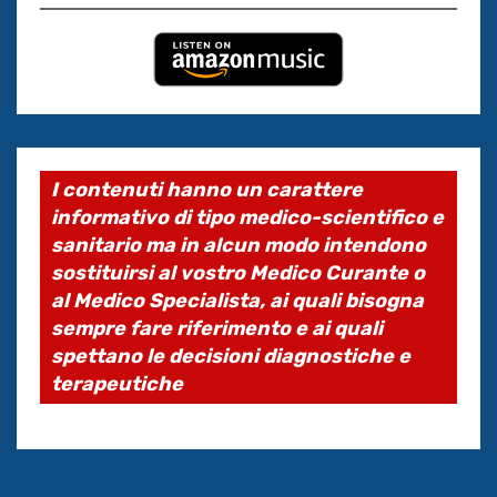
I contenuti hanno un carattere
informativo di tipo medico-scientifico e
sanitario ma in alcun modo intendono
sostituirsi al vostro Medico Curante o
al Medico Specialista, ai quali bisogna
sempre fare riferimento e ai quali
spettano le decisioni diagnostiche e
terapeutiche