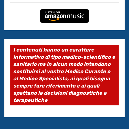
I contenuti hanno un carattere
informativo di tipo medico-scientifico e
sanitario ma in alcun modo intendono
sostituirsi al vostro Medico Curante o
al Medico Specialista, ai quali bisogna
sempre fare riferimento e ai quali
spettano le decisioni diagnostiche e
terapeutiche