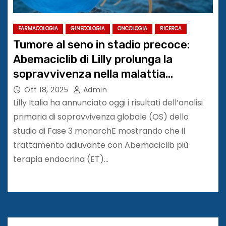
FARMACOLOGIA
GINECOLOGIA
ONCOLOGIA
RICERCA
Tumore al seno in stadio precoce:
Abemaciclib di Lilly prolunga la
sopravvivenza nella malattia
ormonosensibile, HER2-, ad alto
Ott 18, 2025
Admin
rischio con due anni di trattamento
Lilly Italia ha annunciato oggi i risultati dell’analisi
#ESMO25
primaria di sopravvivenza globale (OS) dello
studio di Fase 3 monarchE mostrando che il
trattamento adiuvante con Abemaciclib più
terapia endocrina (ET)…