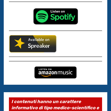
I contenuti hanno un carattere
informativo di tipo medico-scientifico e