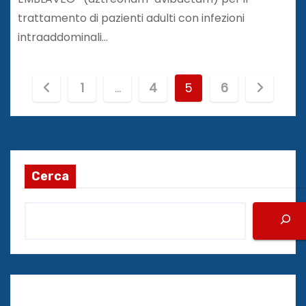
trattamento di pazienti adulti con infezioni
intraaddominali…
P
1
…
4
5
6
a
g
i
Cerca
n
a
z
i