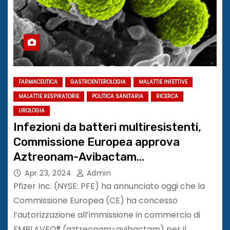
FARMACEUTICA
GASTROENTEROLOGIA
MALATTIE INFETTIVE
MALATTIE RESPIRATORIE
POLITICA SANITARIA
RICERCA
UROLOGIA
Infezioni da batteri multiresistenti,
Commissione Europea approva
Aztreonam-Avibactam
(EMBLAVEO®)
Apr 23, 2024
Admin
Pfizer Inc. (NYSE: PFE) ha annunciato oggi che la
Commissione Europea (CE) ha concesso
l’autorizzazione all’immissione in commercio di
EMBLAVEO® (aztreonam-avibactam) per il