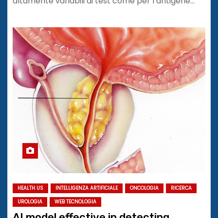
altamente variabili di test come per l’antigene…
HEALTH US
INTELLIGENZA ARTIFICIALE
ONCOLOGIA
RICERCA
UROLOGIA
WEB TECNOLOGIA
AI model effective in detecting